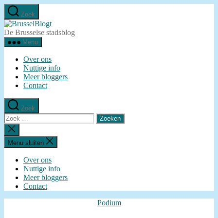
Ga
Zoek
naar
BrusselBlogt
de
De Brusselse stadsblog
inhoud
Menu
Over ons
Nuttige info
Meer bloggers
Contact
Zoek
Zoeken
naar:
Zoeken
sluiten
Menu sluiten
Over ons
Nuttige info
Meer bloggers
Contact
Categorieën
Podium