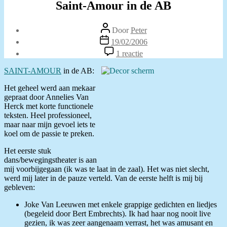
Saint-Amour in de AB
Berichtauteur
Door
Peter
Berichtdatum
19/02/2006
op
1 reactie
Saint-
Amour
SAINT-AMOUR
in de AB:
in
de
Het geheel werd aan mekaar
AB
gepraat door Annelies Van
Herck met korte functionele
teksten. Heel professioneel,
maar naar mijn gevoel iets te
koel om de passie te preken.
Het eerste stuk
dans/bewegingstheater is aan
mij voorbijgegaan (ik was te laat in de zaal). Het was niet slecht,
werd mij later in de pauze verteld. Van de eerste helft is mij bij
gebleven:
Joke Van Leeuwen met enkele grappige gedichten en liedjes
(begeleid door Bert Embrechts). Ik had haar nog nooit live
gezien, ik was zeer aangenaam verrast, het was amusant en