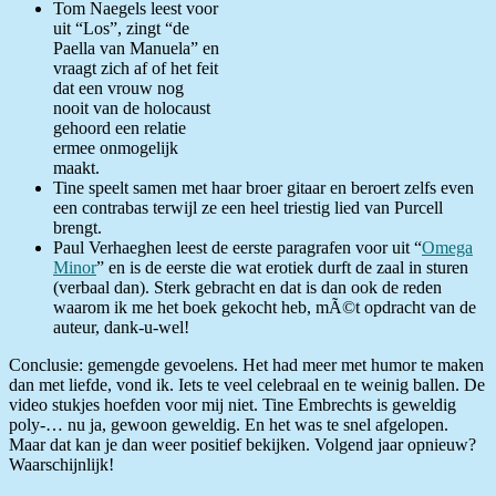
Tom Naegels leest voor
uit “Los”, zingt “de
Paella van Manuela” en
vraagt zich af of het feit
dat een vrouw nog
nooit van de holocaust
gehoord een relatie
ermee onmogelijk
maakt.
Tine speelt samen met haar broer gitaar en beroert zelfs even
een contrabas terwijl ze een heel triestig lied van Purcell
brengt.
Paul Verhaeghen leest de eerste paragrafen voor uit “
Omega
Minor
” en is de eerste die wat erotiek durft de zaal in sturen
(verbaal dan). Sterk gebracht en dat is dan ook de reden
waarom ik me het boek gekocht heb, mÃ©t opdracht van de
auteur, dank-u-wel!
Conclusie: gemengde gevoelens. Het had meer met humor te maken
dan met liefde, vond ik. Iets te veel celebraal en te weinig ballen. De
video stukjes hoefden voor mij niet. Tine Embrechts is geweldig
poly-… nu ja, gewoon geweldig. En het was te snel afgelopen.
Maar dat kan je dan weer positief bekijken. Volgend jaar opnieuw?
Waarschijnlijk!