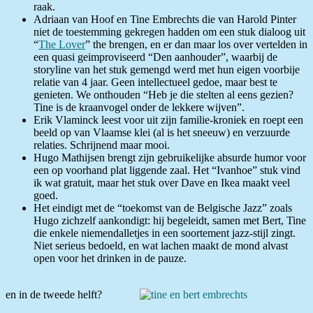
raak.
Adriaan van Hoof en Tine Embrechts die van Harold Pinter
niet de toestemming gekregen hadden om een stuk dialoog uit
“
The Lover
” the brengen, en er dan maar los over vertelden in
een quasi geimproviseerd “Den aanhouder”, waarbij de
storyline van het stuk gemengd werd met hun eigen voorbije
relatie van 4 jaar. Geen intellectueel gedoe, maar best te
genieten. We onthouden “Heb je die stelten al eens gezien?
Tine is de kraanvogel onder de lekkere wijven”.
Erik Vlaminck leest voor uit zijn familie-kroniek en roept een
beeld op van Vlaamse klei (al is het sneeuw) en verzuurde
relaties. Schrijnend maar mooi.
Hugo Mathijsen brengt zijn gebruikelijke absurde humor voor
een op voorhand plat liggende zaal. Het “Ivanhoe” stuk vind
ik wat gratuit, maar het stuk over Dave en Ikea maakt veel
goed.
Het eindigt met de “toekomst van de Belgische Jazz” zoals
Hugo zichzelf aankondigt: hij begeleidt, samen met Bert, Tine
die enkele niemendalletjes in een soortement jazz-stijl zingt.
Niet serieus bedoeld, en wat lachen maakt de mond alvast
open voor het drinken in de pauze.
en in de tweede helft?