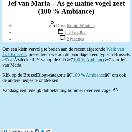
Jef van Maria – As ge maine vogel zeet
(100 % Ambiance)
Berichtauteur
Door
Robin Wauters
Berichtdatum
11/05/2007
op
2 reacties
Jef
van
Om een klein vervolg te breien aan de recent afgeronde
Weik van
Maria
â€˜t Brussels
, presenteren we om de paar dagen een typisch Brussels
–
â€˜cafÃ©leekeâ€™ vanop de CD â€˜
100 % Ambiance
â€˜ van Jef
As
van Maria.
ge
maine
Klik op de BrusselBlogt-categorie â€˜
100 % Ambiance
â€˜ om ook
vogel
de andere liedjes te ontdekken.
zeet
Vandaag een redelijk dubbelzinnig nummer over een vogel 🙂
(100
2
Ambiance)