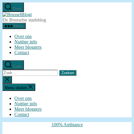
Ga
Zoek
naar
BrusselBlogt
de
De Brusselse stadsblog
inhoud
Menu
Over ons
Nuttige info
Meer bloggers
Contact
Zoek
Zoeken
naar:
Zoeken
sluiten
Menu sluiten
Over ons
Nuttige info
Meer bloggers
Contact
Categorieën
100% Ambiance