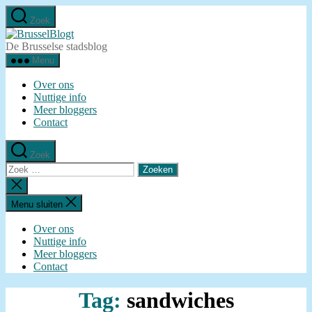
Ga
Zoek
naar
BrusselBlogt
de
De Brusselse stadsblog
inhoud
Menu
Over ons
Nuttige info
Meer bloggers
Contact
Zoek
Zoeken
naar:
Zoeken
sluiten
Menu sluiten
Over ons
Nuttige info
Meer bloggers
Contact
Tag:
sandwiches