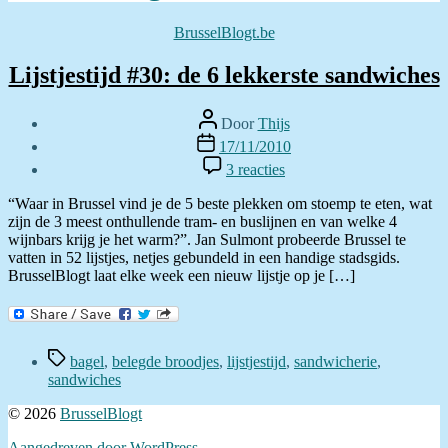
Categorieën
BrusselBlogt.be
Lijstjestijd #30: de 6 lekkerste sandwiches
Berichtauteur
Door
Thijs
Berichtdatum
17/11/2010
op
3 reacties
Lijstjestijd
#30:
“Waar in Brussel vind je de 5 beste plekken om stoemp te eten, wat
de
zijn de 3 meest onthullende tram- en buslijnen en van welke 4
6
wijnbars krijg je het warm?”. Jan Sulmont probeerde Brussel te
lekkerste
vatten in 52 lijstjes, netjes gebundeld in een handige stadsgids.
sandwiches
BrusselBlogt laat elke week een nieuw lijstje op je […]
Tags
bagel
,
belegde broodjes
,
lijstjestijd
,
sandwicherie
,
sandwiches
© 2026
BrusselBlogt
Aangedreven door WordPress