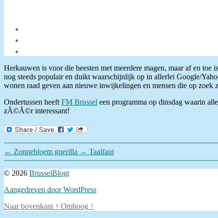
Herkauwen is voor die beesten met meerdere magen, maar af en toe i
nog steeds populair en duikt waarschijnlijk op in allerlei Google/Ya
wonen raad geven aan nieuwe inwijkelingen en mensen die op zoek z
Ondertussen heeft
FM Brussel
een programma op dinsdag waarin aller
zÃ©Ã©r interessant!
←
Zonnebloem guerilla
→
Taalfaut
© 2026
BrusselBlogt
Aangedreven door WordPress
Naar bovenkant
↑
Omhoog
↑