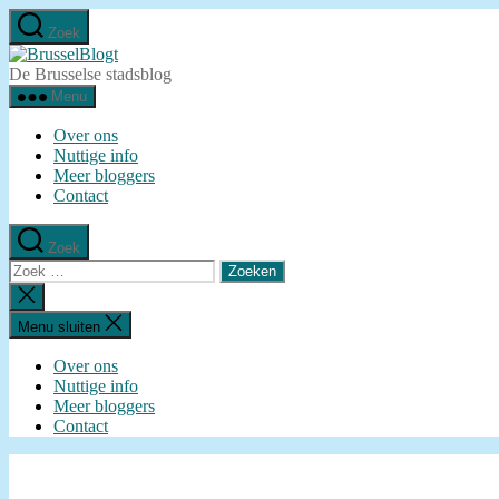
Ga
Zoek
naar
BrusselBlogt
de
De Brusselse stadsblog
inhoud
Menu
Over ons
Nuttige info
Meer bloggers
Contact
Zoek
Zoeken
naar:
Zoeken
sluiten
Menu sluiten
Over ons
Nuttige info
Meer bloggers
Contact