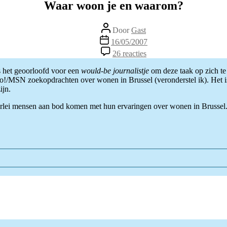
Waar woon je en waarom?
Berichtauteur
Door
Gast
Berichtdatum
16/05/2007
op
26 reacties
Waar
woon
s het geoorloofd voor een
would-be journalistje
om deze taak op zich te 
je
hoo!/MSN zoekopdrachten over wonen in Brussel (veronderstel ik). Het 
en
ijn.
waarom?
lei mensen aan bod komen met hun ervaringen over wonen in Brussel. 