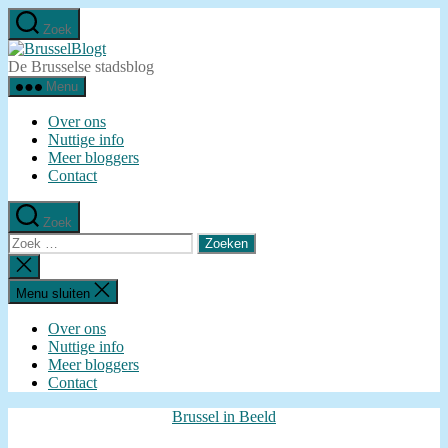
Ga
Zoek
naar
BrusselBlogt
de
De Brusselse stadsblog
inhoud
Menu
Over ons
Nuttige info
Meer bloggers
Contact
Zoek
Zoeken
naar:
Zoeken
sluiten
Menu sluiten
Over ons
Nuttige info
Meer bloggers
Contact
Categorieën
Brussel in Beeld