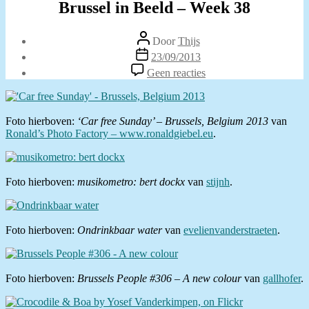
Brussel in Beeld – Week 38
Berichtauteur
Door
Thijs
Berichtdatum
23/09/2013
op
Geen reacties
Brussel
in
Beeld
–
Foto hierboven:
‘Car free Sunday’ – Brussels, Belgium 2013
van
Week
Ronald’s Photo Factory – www.ronaldgiebel.eu
.
38
Foto hierboven:
musikometro: bert dockx
van
stijnh
.
Foto hierboven:
Ondrinkbaar water
van
evelienvanderstraeten
.
Foto hierboven:
Brussels People #306 – A new colour
van
gallhofer
.