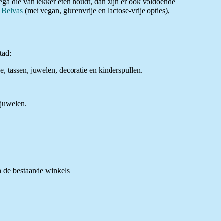
lega die van lekker eten houdt, dan zijn er ook voldoende
n
Belvas
(met vegan, glutenvrije en lactose-vrije opties),
tad:
, tassen, juwelen, decoratie en kinderspullen.
 juwelen.
n de bestaande winkels