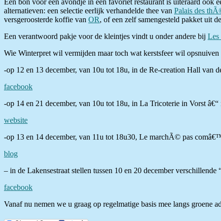
Een bon voor een avondje in een favoriet restaurant is uiteraard ook e
alternatieven: een selectie eerlijk verhandelde thee van
Palais des thÃ
versgeroosterde koffie van
OR
, of een zelf samengesteld pakket uit
Een verantwoord pakje voor de kleintjes vindt u onder andere bij
Les 
Wie Winterpret wil vermijden maar toch wat kerstsfeer wil opsnuiven k
-op 12 en 13 december, van 10u tot 18u, in de Re-creation Hall van de
facebook
-op 14 en 21 december, van 10u tot 18u, in La Tricoterie in Vorst â€“ 
website
-op 13 en 14 december, van 11u tot 18u30, Le marchÃ© pas comâ€™ les
blog
– in de Lakensestraat stellen tussen 10 en 20 december verschillende
facebook
Vanaf nu nemen we u graag op regelmatige basis mee langs groene adre