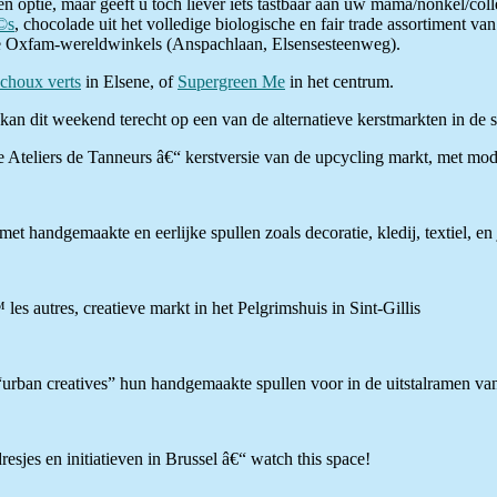
en optie, maar geeft u toch liever iets tastbaar aan uw mama/nonkel/col
©s
, chocolade uit het volledige biologische en fair trade assortiment va
 de Oxfam-wereldwinkels (Anspachlaan, Elsensesteenweg).
choux verts
in Elsene, of
Supergreen Me
in het centrum.
an dit weekend terecht op een van de alternatieve kerstmarkten in de s
 Ateliers de Tanneurs â€“ kerstversie van de upcycling markt, met mode
met handgemaakte en eerlijke spullen zoals decoratie, kledij, textiel, en
 autres, creatieve markt in het Pelgrimshuis in Sint-Gillis
 “urban creatives” hun handgemaakte spullen voor in de uitstalramen va
sjes en initiatieven in Brussel â€“ watch this space!