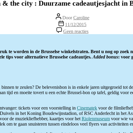
 & the city : Duurzame cadeautjesjacht in B
Berichtauteur
Door
Caroline
Berichtdatum
11/12/2015
op
Geen reacties
Green
&
the
city
druk te worden in de Brusselse winkelstraten. Bent u nog op zoek 
:
le tips voor alternatieve Brusselse cadeautjes.
Added bonus
: voor 
Duurzame
cadeautjesjacht
in
Brussel
innen te zeulen? De belevenisbon is in enkele jaren uitgegroeid tot de 
 tijd en moeite tovert u een echte Brussel-bon op tafel, geldig voor ee
tvanger: tickets voor een voorstelling in
Cinematek
voor de filmliefhe
Duivels in het Koning Boudewijnstadion, of RSC Anderlecht in het Ast
voor de muziekliefhebber, kaartjes voor het
Riolenmuseum
voor wie van
ek om te gaan snuisteren tussen eindeloos veel flyers van activiteiten en