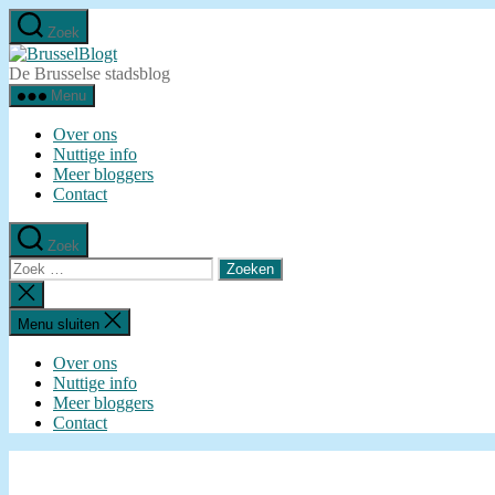
Ga
Zoek
naar
BrusselBlogt
de
De Brusselse stadsblog
inhoud
Menu
Over ons
Nuttige info
Meer bloggers
Contact
Zoek
Zoeken
naar:
Zoeken
sluiten
Menu sluiten
Over ons
Nuttige info
Meer bloggers
Contact