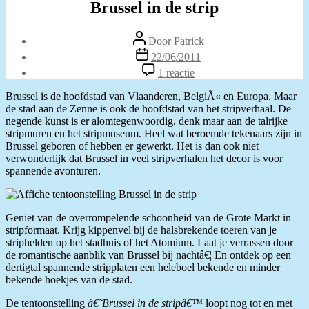
Brussel in de strip
Berichtauteur
Door
Patrick
Berichtdatum
22/06/2011
op
1 reactie
Brussel
in
Brussel is de hoofdstad van Vlaanderen, BelgiÃ« en Europa. Maar
de
de stad aan de Zenne is ook de hoofdstad van het stripverhaal. De
strip
negende kunst is er alomtegenwoordig, denk maar aan de talrijke
stripmuren en het stripmuseum. Heel wat beroemde tekenaars zijn in
Brussel geboren of hebben er gewerkt. Het is dan ook niet
verwonderlijk dat Brussel in veel stripverhalen het decor is voor
spannende avonturen.
Geniet van de overrompelende schoonheid van de Grote Markt in
stripformaat. Krijg kippenvel bij de halsbrekende toeren van je
striphelden op het stadhuis of het Atomium. Laat je verrassen door
de romantische aanblik van Brussel bij nachtâ€¦ En ontdek op een
dertigtal spannende stripplaten een heleboel bekende en minder
bekende hoekjes van de stad.
De tentoonstelling
â€˜Brussel in de stripâ€™
loopt nog tot en met