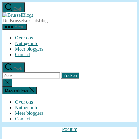
Ga
Zoek
naar
BrusselBlogt
de
De Brusselse stadsblog
inhoud
Menu
Over ons
Nuttige info
Meer bloggers
Contact
Zoek
Zoeken
naar:
Zoeken
sluiten
Menu sluiten
Over ons
Nuttige info
Meer bloggers
Contact
Categorieën
Podium