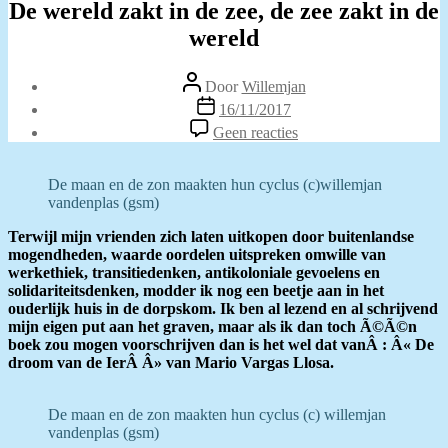
De wereld zakt in de zee, de zee zakt in de
wereld
Berichtauteur
Door
Willemjan
Berichtdatum
16/11/2017
op
Geen reacties
De
wereld
zakt
De maan en de zon maakten hun cyclus (c)willemjan
in
vandenplas (gsm)
de
zee,
Terwijl mijn vrienden zich laten uitkopen door buitenlandse
de
mogendheden, waarde oordelen uitspreken omwille van
zee
werkethiek, transitiedenken, antikoloniale gevoelens en
zakt
solidariteitsdenken, modder ik nog een beetje aan in het
in
ouderlijk huis in de dorpskom. Ik ben al lezend en al schrijvend
de
mijn eigen put aan het graven, maar als ik dan toch Ã©Ã©n
wereld
boek zou mogen voorschrijven dan is het wel dat vanÂ : Â« De
droom van de IerÂ Â» van Mario Vargas Llosa.
De maan en de zon maakten hun cyclus (c) willemjan
vandenplas (gsm)