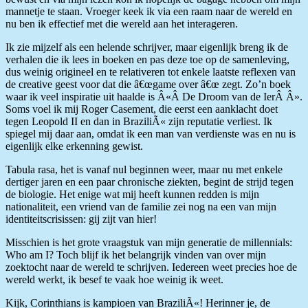
mannetje te staan. Vroeger keek ik via een raam naar de wereld en
nu ben ik effectief met die wereld aan het interageren.
Ik zie mijzelf als een helende schrijver, maar eigenlijk breng ik de
verhalen die ik lees in boeken en pas deze toe op de samenleving,
dus weinig origineel en te relativeren tot enkele laatste reflexen van
de creative geest voor dat die â€œgame over â€œ zegt. Zo’n boek
waar ik veel inspiratie uit haalde is Â«Â De Droom van de IerÂ Â».
Soms voel ik mij Roger Casement, die eerst een aanklacht doet
tegen Leopold II en dan in BraziliÃ« zijn reputatie verliest. Ik
spiegel mij daar aan, omdat ik een man van verdienste was en nu is
eigenlijk elke erkenning gewist.
Tabula rasa, het is vanaf nul beginnen weer, maar nu met enkele
dertiger jaren en een paar chronische ziekten, begint de strijd tegen
de biologie. Het enige wat mij heeft kunnen redden is mijn
nationaliteit, een vriend van de familie zei nog na een van mijn
identiteitscrisissen: gij zijt van hier!
Misschien is het grote vraagstuk van mijn generatie de millennials:
Who am I? Toch blijf ik het belangrijk vinden van over mijn
zoektocht naar de wereld te schrijven. Iedereen weet precies hoe de
wereld werkt, ik besef te vaak hoe weinig ik weet.
Kijk, Corinthians is kampioen van BraziliÃ«! Herinner je, de