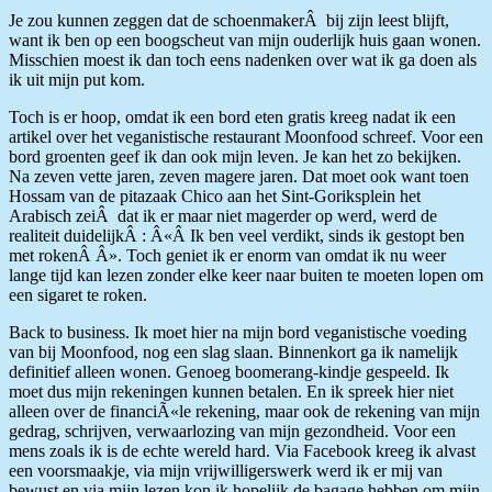
Je zou kunnen zeggen dat de schoenmakerÂ bij zijn leest blijft,
want ik ben op een boogscheut van mijn ouderlijk huis gaan wonen.
Misschien moest ik dan toch eens nadenken over wat ik ga doen als
ik uit mijn put kom.
Toch is er hoop, omdat ik een bord eten gratis kreeg nadat ik een
artikel over het veganistische restaurant Moonfood schreef. Voor een
bord groenten geef ik dan ook mijn leven. Je kan het zo bekijken.
Na zeven vette jaren, zeven magere jaren. Dat moet ook want toen
Hossam van de pitazaak Chico aan het Sint-Goriksplein het
Arabisch zeiÂ dat ik er maar niet magerder op werd, werd de
realiteit duidelijkÂ : Â«Â Ik ben veel verdikt, sinds ik gestopt ben
met rokenÂ Â». Toch geniet ik er enorm van omdat ik nu weer
lange tijd kan lezen zonder elke keer naar buiten te moeten lopen om
een sigaret te roken.
Back to business. Ik moet hier na mijn bord veganistische voeding
van bij Moonfood, nog een slag slaan. Binnenkort ga ik namelijk
definitief alleen wonen. Genoeg boomerang-kindje gespeeld. Ik
moet dus mijn rekeningen kunnen betalen. En ik spreek hier niet
alleen over de financiÃ«le rekening, maar ook de rekening van mijn
gedrag, schrijven, verwaarlozing van mijn gezondheid. Voor een
mens zoals ik is de echte wereld hard. Via Facebook kreeg ik alvast
een voorsmaakje, via mijn vrijwilligerswerk werd ik er mij van
bewust en via mijn lezen kon ik hopelijk de bagage hebben om mijn