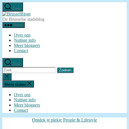
Ga
Zoek
naar
BrusselBlogt
de
De Brusselse stadsblog
inhoud
Menu
Over ons
Nuttige info
Meer bloggers
Contact
Zoek
Zoeken
naar:
Zoeken
sluiten
Menu sluiten
Over ons
Nuttige info
Meer bloggers
Contact
Categorieën
Ontdek je plekje
People & Lifestyle