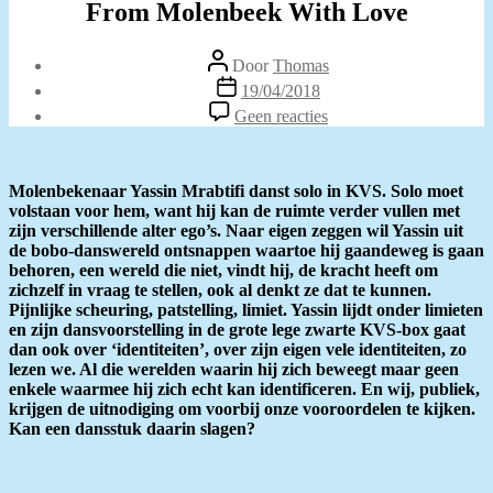
From Molenbeek With Love
Berichtauteur
Door
Thomas
Berichtdatum
19/04/2018
op
Geen reacties
From
Molenbeek
With
Love
Molenbekenaar Yassin Mrabtifi danst solo in KVS. Solo moet
volstaan voor hem, want hij kan de ruimte verder vullen met
zijn verschillende alter ego’s. Naar eigen zeggen wil Yassin uit
de bobo-danswereld ontsnappen waartoe hij gaandeweg is gaan
behoren, een wereld die niet, vindt hij, de kracht heeft om
zichzelf in vraag te stellen, ook al denkt ze dat te kunnen.
Pijnlijke scheuring, patstelling, limiet. Yassin lijdt onder limieten
en zijn dansvoorstelling in de grote lege zwarte KVS-box gaat
dan ook over ‘identiteiten’, over zijn eigen vele identiteiten, zo
lezen we. Al die werelden waarin hij zich beweegt maar geen
enkele waarmee hij zich echt kan identificeren. En wij, publiek,
krijgen de uitnodiging om voorbij onze vooroordelen te kijken.
Kan een dansstuk daarin slagen?