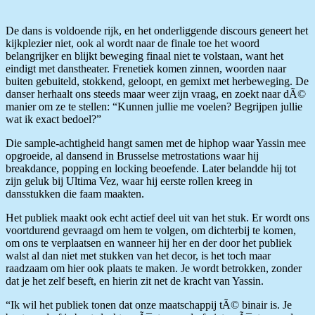
De dans is voldoende rijk, en het onderliggende discours geneert het
kijkplezier niet, ook al wordt naar de finale toe het woord
belangrijker en blijkt beweging finaal niet te volstaan, want het
eindigt met danstheater. Frenetiek komen zinnen, woorden naar
buiten gebuiteld, stokkend, geloopt, en gemixt met herbeweging. De
danser herhaalt ons steeds maar weer zijn vraag, en zoekt naar dÃ©
manier om ze te stellen: “Kunnen jullie me voelen? Begrijpen jullie
wat ik exact bedoel?”
Die sample-achtigheid hangt samen met de hiphop waar Yassin mee
opgroeide, al dansend in Brusselse metrostations waar hij
breakdance, popping en locking beoefende. Later belandde hij tot
zijn geluk bij Ultima Vez, waar hij eerste rollen kreeg in
dansstukken die faam maakten.
Het publiek maakt ook echt actief deel uit van het stuk. Er wordt ons
voortdurend gevraagd om hem te volgen, om dichterbij te komen,
om ons te verplaatsen en wanneer hij her en der door het publiek
walst al dan niet met stukken van het decor, is het toch maar
raadzaam om hier ook plaats te maken. Je wordt betrokken, zonder
dat je het zelf beseft, en hierin zit net de kracht van Yassin.
“Ik wil het publiek tonen dat onze maatschappij tÃ© binair is. Je