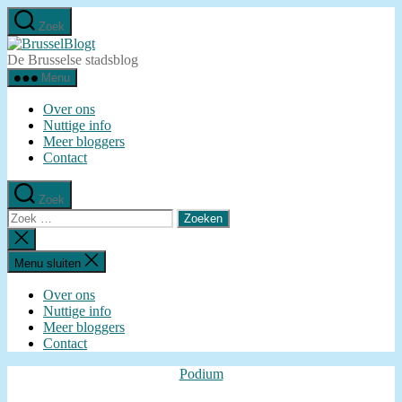
Ga
Zoek
naar
BrusselBlogt
de
De Brusselse stadsblog
inhoud
Menu
Over ons
Nuttige info
Meer bloggers
Contact
Zoek
Zoeken
naar:
Zoeken
sluiten
Menu sluiten
Over ons
Nuttige info
Meer bloggers
Contact
Categorieën
Podium