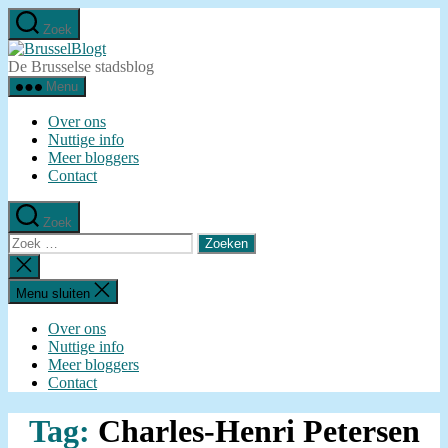
Ga
Zoek
naar
BrusselBlogt
de
De Brusselse stadsblog
inhoud
Menu
Over ons
Nuttige info
Meer bloggers
Contact
Zoek
Zoeken
naar:
Zoeken
sluiten
Menu sluiten
Over ons
Nuttige info
Meer bloggers
Contact
Tag:
Charles-Henri Petersen