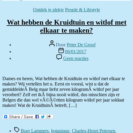
Categorieën
Ontdek je plekje
People & Lifestyle
Wat hebben de Kruidtuin en witlof met
elkaar te maken?
Berichtauteur
Door
Peter De Groof
Berichtdatum
06/01/2017
op
Geen reacties
Wat
hebben
de
Kruidtuin
Dames en heren, Wat hebben de Kruidtuin en witlof met elkaar te
en
maken? Wij vertellen het u. Eerst en vooral, wist u dat de
witlof
gemiddeldeÂ Belg maar liefst zeven kilogramÂ witlof per jaar
met
verorbert? Zelf eet ikÂ bijna nooit witlof, dus misschien zijn er
elkaar
Belgen die dan wel vÃ©Ã©rtien kilogram witlof per jaar soldaat
te
maken! Wat de KruidtuinÂ betreft, […]
maken?
Tags
Boer Lammers
,
botanique
,
Charles-Henri Petersen
,