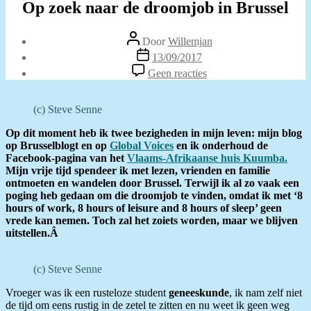
Op zoek naar de droomjob in Brussel
Berichtauteur
Door
Willemjan
Berichtdatum
13/09/2017
op
Geen reacties
Op
zoek
naar
(c) Steve Senne
de
droomjob
Op dit moment heb ik twee bezigheden in mijn leven: mijn blog
in
op Brusselblogt en op
Global Voices
en ik onderhoud de
Brussel
Facebook-pagina van het
Vlaams-Afrikaanse huis Kuumba.
Mijn vrije tijd spendeer ik met lezen, vrienden en familie
ontmoeten en wandelen door Brussel. Terwijl ik al zo vaak een
poging heb gedaan om die droomjob te vinden, omdat ik met ‘8
hours of work, 8 hours of leisure and 8 hours of sleep’ geen
vrede kan nemen. Toch zal het zoiets worden, maar we blijven
uitstellen.Â
(c) Steve Senne
Vroeger was ik een rusteloze student
geneeskunde
, ik nam zelf niet
de tijd om eens rustig in de zetel te zitten en nu weet ik geen weg