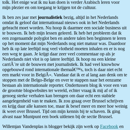
tolk. Het enige wat ik nu kan doen is verder Arabisch leren voor
mijn plezier en om toegang te krijgen tot de cultuur.
Ik ben zes jaar met
journalistiek
bezig, altijd in het Nederlands
omdat ik geloof dat internationaal nieuws ook in het Nederlands
gebracht moet worden. Nu hoop ik daarmee een sociale business uit
te bouwen. Ik heb mijn lessen geleerd. Ik heb het probleem dat ik
een zogenaamde polyglot ben en andere talen ben beginnen te leren
op het moment dat mijn Nederlands nog niet matuur was. Daardoor
heb ik op late leeftijd nog veel vlotheid moeten inhalen en er is nog
een weg te gaan. Je krijgt daar zeer veel commentaar op als je
Nederlands niet vlot is op latere leeftijd. Ik hoop nu een kleine
carriÃ¨re uit de bouwen met journalistiek. Ik had veel knowhow
opgebouwd rond internationale themaâ€™s, toch is daar niet echt
een markt voor in BelgiÃ«. Vandaar dat ik er al lang aan denk om te
stoppen met de Belgo-Belge en over te stappen naar het eenzame
bestaan als internationale reporter. Ondertussen blog ik voor een van
de grootste blogwebsites ter wereld, echter vraag ik mij af of ik
genoeg sterke verhalen kan brengen om daar echt een stabiele
aangelegenheid van te maken. Ik zou graag over Brussel schrijven
en krijg daar alle kansen toe, maar ik besef meer en meer hoe weinig
ik weet over Brussel. Tijd om mijn kennis bij te schaven. Ik ging
alvast naar Muntpunt een boek uitlenen bij de sectie Brussel.
Willemjan Vandenplas is blogger bekijk zijn werk op
Facebook
en