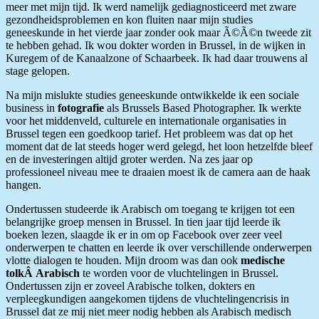
meer met mijn tijd. Ik werd namelijk gediagnosticeerd met zware
gezondheidsproblemen en kon fluiten naar mijn studies
geneeskunde in het vierde jaar zonder ook maar Ã©Ã©n tweede zit
te hebben gehad. Ik wou dokter worden in Brussel, in de wijken in
Kuregem of de Kanaalzone of Schaarbeek. Ik had daar trouwens al
stage gelopen.
Na mijn mislukte studies geneeskunde ontwikkelde ik een sociale
business in
fotografie
als Brussels Based Photographer. Ik werkte
voor het middenveld, culturele en internationale organisaties in
Brussel tegen een goedkoop tarief. Het probleem was dat op het
moment dat de lat steeds hoger werd gelegd, het loon hetzelfde bleef
en de investeringen altijd groter werden. Na zes jaar op
professioneel niveau mee te draaien moest ik de camera aan de haak
hangen.
Ondertussen studeerde ik Arabisch om toegang te krijgen tot een
belangrijke groep mensen in Brussel. In tien jaar tijd leerde ik
boeken lezen, slaagde ik er in om op Facebook over zeer veel
onderwerpen te chatten en leerde ik over verschillende onderwerpen
vlotte dialogen te houden. Mijn droom was dan ook
medische
tolkÂ Arabisch
te worden voor de vluchtelingen in Brussel.
Ondertussen zijn er zoveel Arabische tolken, dokters en
verpleegkundigen aangekomen tijdens de vluchtelingencrisis in
Brussel dat ze mij niet meer nodig hebben als Arabisch medisch