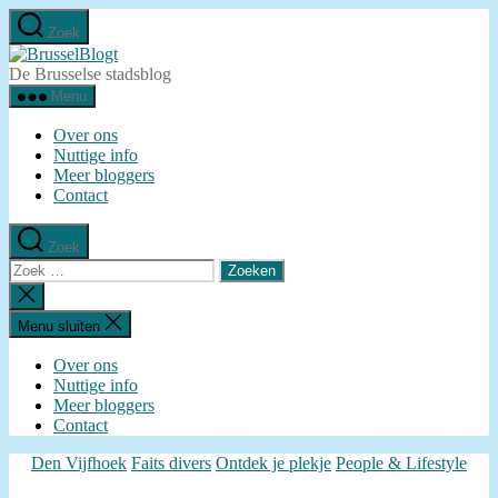
Ga
Zoek
naar
BrusselBlogt
de
De Brusselse stadsblog
inhoud
Menu
Over ons
Nuttige info
Meer bloggers
Contact
Zoek
Zoeken
naar:
Zoeken
sluiten
Menu sluiten
Over ons
Nuttige info
Meer bloggers
Contact
Categorieën
Den Vijfhoek
Faits divers
Ontdek je plekje
People & Lifestyle