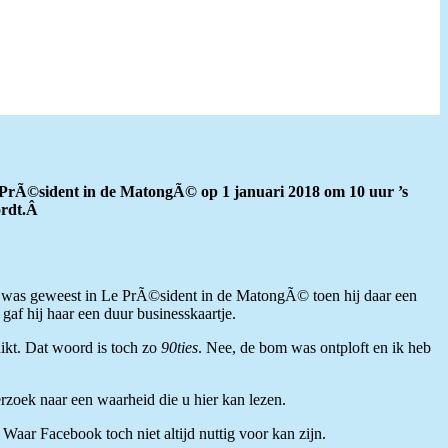
Le PrÃ©sident in de MatongÃ© op 1 januari 2018 om 10 uur ’s
wordt.Â
ie was geweest in Le PrÃ©sident in de MatongÃ© toen hij daar een
af hij haar een duur businesskaartje.
uikt. Dat woord is toch zo
90ties
. Nee, de bom was ontploft en ik heb
rzoek naar een waarheid die u hier kan lezen.
Waar Facebook toch niet altijd nuttig voor kan zijn.