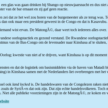
hij een glas was gaan drinken bij Shango op nieuwjaarsnacht en dus ni
r van de bar ernaast en zij gaf geen reactie.
n zei dat ze het wel zou horen van de burgemeester als ze terug was. T
s dan ook maar een president geweest in de Congo en dat is Kasavubu. 
iemand wist ervan. De MatongÃ©, daar weet toch iedereen alles over.
ndese oorlogstactiek en gezond verstand. De Rwandese oorlogstactiek b
 Istmus van de Bas-Congo om de levensader naar Kinshasa af te sluiten
Oorlog; kwestie van niet af te drijven, want Kinshasa is op dit moment
sten en dat de logistiek om basismiddelen via de haven van Matadi binn
) in Kinshasa samen met de Nederlanders liet overbrengen met het vlie
ssel ook
land locked
is. De handelswaren van de Congolezen raken niet m
 zoals de SyriÃ«rs dat ook zijn. Dat zijn echte handelsvolkeren. Toc
n. Niet alle publieke voorzieningen zijn in de MatongÃ©, ze koken en 
ebsite