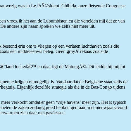
et aanwezig was in Le PrÃ©sident. Chibida, onze fietsende Congolese
oen vroeg ik het aan de Lubumbisten en die vertelden mij dat ze van
De andere zijn naam spreken we zelfs niet meer uit.
estond erin om te vliegen op een verlaten luchthaven zoals die
, zoals een middeleeuws beleg. Geen gruyÃ¨rekaas zoals de
 â€˜land lockedâ€™ en daar ligt de MatongÃ©. Dit leidde bij mij tot
en te krijgen onmogelijk is. Vandaar dat de Belgische staat zelfs de
gtuig. Eigenlijk dezelfde strategie als die in de Bas-Congo tijdens
eer verkocht omdat er geen ‘vrije havens’ meer zijn. Het is typisch
h moeten de zaken zodanig goed hebben gedraaid met nieuwjaarsavond
verwarmen zich daar met gasflessen.