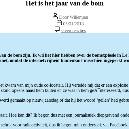
Het is het jaar van de bom
Berichtauteur
Door
Willemjan
Berichtdatum
05/01/2018
op
Geen reacties
Het
is
het
jaar
van
 van de bom zijn. Ik wil het hier hebben over de bomexplosie in 
de
ternet, omdat de internetvrijheid binnenkort misschien ingeperkt 
bom
t kwam van mijn oude co-locatair. Hij vertelde mij dat er een explos
 stond opeens naast hem buiten en ze was in hem geÃ¯nteresseerd, dus g
r werd gemaakt op nieuwjaarsdag of dat hij het woord ‘geilen’ had gebr
ait. Hoe kan dit? Ik begon dus met een journalistiek diepgravend onde
 schrik voor radioactiviteit, dus ik begon mijn onderzoek via Facebook. 