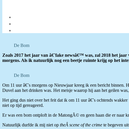
De Bom
Zoals 2017 het jaar van â€˜fake newsâ€™ was, zal 2018 het jaar
morgens. Als ik natuurlijk nog een beetje ruimte krijg op het in
De Bom
Om 11 uur â€˜s morgens op Nieuwjaar kreeg ik een bericht binnen. He
Duvel aan het drinken was. Het meisje waarop hij aan het geilen was,
Het ging dus niet over het feit dat ik om 11 uur â€˜s ochtends wakke
niet op tijd gereageerd.
Er was een bom ontploft in de MatongÃ© en geen haan die er naar kra
Natuurlijk durfde ik mij niet op
theÂ scene of the crime
te begeven uit