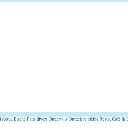
Categorieën
l Actua
Elsene
Faits divers
Onderwijs
Ontdek je plekje
Resto, Café & 