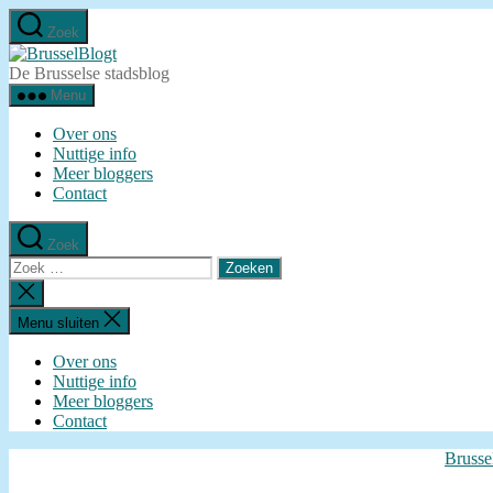
Ga
Zoek
naar
BrusselBlogt
de
De Brusselse stadsblog
inhoud
Menu
Over ons
Nuttige info
Meer bloggers
Contact
Zoek
Zoeken
naar:
Zoeken
sluiten
Menu sluiten
Over ons
Nuttige info
Meer bloggers
Contact
Brusse