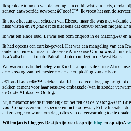
Ik sprak de tuinman van de koning aan en hij wist van niets, omdat 
zanger, antwoordde gewoon: â€˜neeâ€™. Ik vroeg het aan de serveerste
Ik vroeg het aan een schepen van Elsene, maar die was met vakantie e
niets wisten en
en plus
dat ze niet eens dat cafÃ© binnen mogen; Er i
Ik was ten einde raad. Er was een bom ontploft in de MatongÃ© en n
Ik had opeens een eureka-gevoel. Het was een mengeling van een Rwa
oude in Charleroi, maar in de Grote Afrikaanse Oorlog was dit in de
IsraÃ«lische staat op de Palestina-boterham legt in de West Bank.
We waren dus bij het beleg van Kinshasa tijdens de Grote Afrikaanse 
de oplossing van het mysterie over de ontploffing van de bom.
â€˜Land Lockedâ€™ betekent dat Kinshasa geen toegang krijgt tot dien
zakken cement voor haar passieve ambassade (van in zonder verwarming
de Grote Afrikaanse Oorlog.
Mijn metafoor leidde uiteindelijk tot het feit dat de MatongÃ© in Bru
voor Congolezen om te speculeren met koopwaar; Echte liberalen dus
dat ze vergeten waren om de gasfles van de verwarming toe te draaie
Willemjan is blogger. Bekijk zijn werk op zijn
blog
en op zijnÂ
w