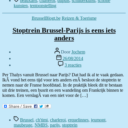
beauxarts
,
charleroi
,
dupuis
,
schilderkunst
,
schone
kunsten
,
tentoonstelling
Categorieën
BrusselBlogt.be
Reizen & Toerisme
Stoptrein Brussel-Parijs is eens iets
anders
Berichtauteur
Door
Jochem
Berichtdatum
26/08/2014
op
3 reacties
Stoptrein
Brussel-
Per Thalys vanuit Brussel naar Parijs? Dat had ik al te vaak gedaan.
Parijs
IkÂ vond het eens tijd voor iets anders enÂ besloot de stoptrein te
is
nemen naar de Franse hoofdstad. In de praktijk bleek dit te bestaan
eens
uit drie treinen, een busrit en een wandeling om Frankrijk binnen te
iets
komen. Een verslagÂ van een niet voor de […]
anders
Tags
Brussel
,
ch'timi
,
charleroi
,
erquelinnes
,
jeumont
,
maubeuge
,
NMBS
,
parijs
,
stoptrein