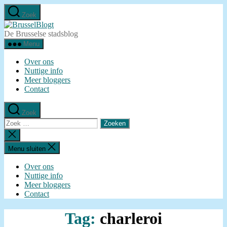
Ga
Zoek
naar
BrusselBlogt
de
De Brusselse stadsblog
inhoud
Menu
Over ons
Nuttige info
Meer bloggers
Contact
Zoek
Zoeken
naar:
Zoeken
sluiten
Menu sluiten
Over ons
Nuttige info
Meer bloggers
Contact
Tag:
charleroi