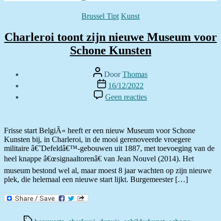
Categorieën
Brussel Tipt
Kunst
Charleroi toont zijn nieuwe Museum voor
Schone Kunsten
Berichtauteur
Door
Thomas
Berichtdatum
16/12/2022
op
Geen reacties
Charleroi
toont
zijn
nieuwe
Frisse start BelgiÃ« heeft er een nieuw Museum voor Schone
Museum
Kunsten bij, in Charleroi, in de mooi gerenoveerde vroegere
voor
militaire â€˜Defeldâ€™-gebouwen uit 1887, met toevoeging van de
Schone
heel knappe â€œsignaaltorenâ€ van Jean Nouvel (2014). Het
Kunsten
museum bestond wel al, maar moest 8 jaar wachten op zijn nieuwe
plek, die helemaal een nieuwe start lijkt. Burgemeester […]
Tags