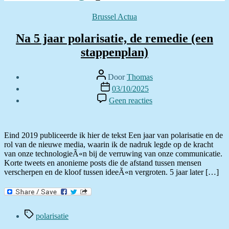
Categorieën
Brussel Actua
Na 5 jaar polarisatie, de remedie (een
stappenplan)
Berichtauteur
Door
Thomas
Berichtdatum
03/10/2025
op
Geen reacties
Na
5
jaar
polarisatie,
Eind 2019 publiceerde ik hier de tekst Een jaar van polarisatie en de
de
rol van de nieuwe media, waarin ik de nadruk legde op de kracht
remedie
van onze technologieÃ«n bij de verruwing van onze communicatie.
(een
Korte tweets en anonieme posts die de afstand tussen mensen
stappenplan)
verscherpen en de kloof tussen ideeÃ«n vergroten. 5 jaar later […]
Tags
polarisatie