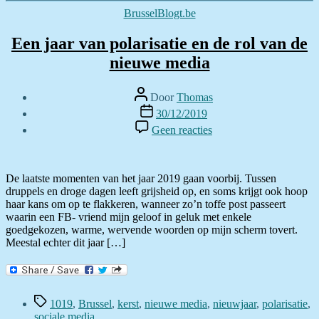
Categorieën
BrusselBlogt.be
Een jaar van polarisatie en de rol van de
nieuwe media
Berichtauteur
Door
Thomas
Berichtdatum
30/12/2019
op
Geen reacties
Een
jaar
van
polarisatie
De laatste momenten van het jaar 2019 gaan voorbij. Tussen
en
druppels en droge dagen leeft grijsheid op, en soms krijgt ook hoop
de
haar kans om op te flakkeren, wanneer zo’n toffe post passeert
rol
waarin een FB- vriend mijn geloof in geluk met enkele
van
goedgekozen, warme, wervende woorden op mijn scherm tovert.
de
Meestal echter dit jaar […]
nieuwe
media
Tags
1019
,
Brussel
,
kerst
,
nieuwe media
,
nieuwjaar
,
polarisatie
,
sociale media