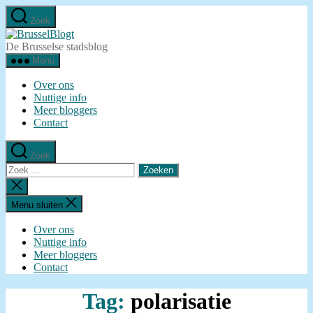
Ga
Zoek
naar
BrusselBlogt
de
De Brusselse stadsblog
inhoud
Menu
Over ons
Nuttige info
Meer bloggers
Contact
Zoek
Zoeken
naar:
Zoeken
sluiten
Menu sluiten
Over ons
Nuttige info
Meer bloggers
Contact
Tag:
polarisatie