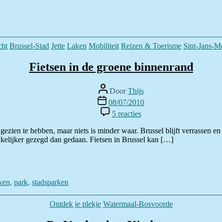
beurzen
Categorieën
cht
Brussel-Stad
Jette
Laken
Mobiliteit
Reizen & Toerisme
Sint-Jans-M
Fietsen in de groene binnenrand
Berichtauteur
Door
Thijs
Berichtdatum
08/07/2010
op
5 reacties
Fietsen
in
s gezien te hebben, maar niets is minder waar. Brussel blijft verrassen
de
kkelijker gezegd dan gedaan. Fietsen in Brussel kan […]
groene
binnenrand
ken
,
park
,
stadsparken
Categorieën
Ontdek je plekje
Watermaal-Bosvoorde