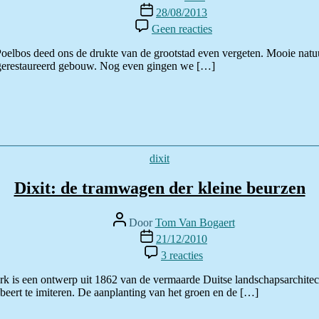
Berichtdatum
28/08/2013
op
Geen reacties
Een
gezinsuitstap
t Poelbos deed ons de drukte van de grootstad even vergeten. Mooie natu
in
i gerestaureerd gebouw. Nog even gingen we […]
Jette
Categorieën
dixit
Dixit: de tramwagen der kleine beurzen
Berichtauteur
Door
Tom Van Bogaert
Berichtdatum
21/12/2010
op
3 reacties
Dixit:
de
k is een ontwerp uit 1862 van de vermaarde Duitse landschapsarchitec
tramwagen
robeert te imiteren. De aanplanting van het groen en de […]
der
kleine