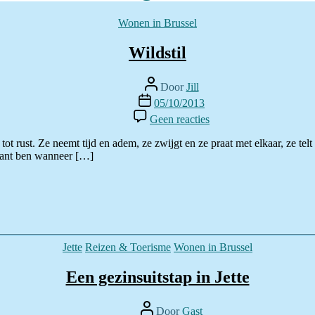
Categorieën
Wonen in Brussel
Wildstil
Berichtauteur
Door
Jill
Berichtdatum
05/10/2013
op
Geen reacties
Wildstil
 rust. Ze neemt tijd en adem, ze zwijgt en ze praat met elkaar, ze tel
ssant ben wanneer […]
Categorieën
Jette
Reizen & Toerisme
Wonen in Brussel
Een gezinsuitstap in Jette
Berichtauteur
Door
Gast