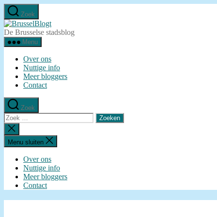
Ga
Zoek
naar
BrusselBlogt
de
De Brusselse stadsblog
inhoud
Menu
Over ons
Nuttige info
Meer bloggers
Contact
Zoek
Zoeken
naar:
Zoeken
sluiten
Menu sluiten
Over ons
Nuttige info
Meer bloggers
Contact