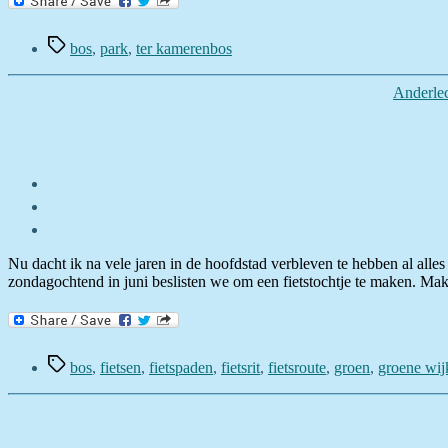
Tags
bos
,
park
,
ter kamerenbos
Anderle
Nu dacht ik na vele jaren in de hoofdstad verbleven te hebben al alle
zondagochtend in juni beslisten we om een fietstochtje te maken. Ma
Tags
bos
,
fietsen
,
fietspaden
,
fietsrit
,
fietsroute
,
groen
,
groene wij