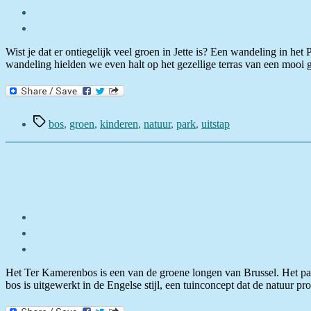
Wist je dat er ontiegelijk veel groen in Jette is? Een wandeling in he
wandeling hielden we even halt op het gezellige terras van een moo
Tags
bos
,
groen
,
kinderen
,
natuur
,
park
,
uitstap
Het Ter Kamerenbos is een van de groene longen van Brussel. Het par
bos is uitgewerkt in de Engelse stijl, een tuinconcept dat de natuur p